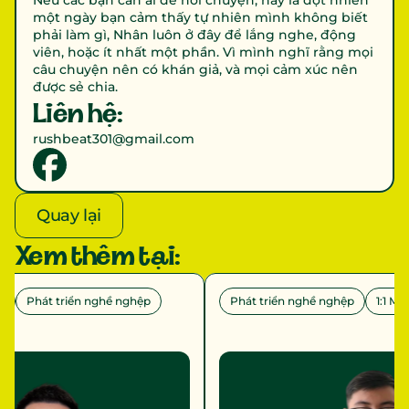
Nếu các bạn cần ai để nói chuyện, hay là đột nhiên 
một ngày bạn cảm thấy tự nhiên mình không biết 
phải làm gì, Nhân luôn ở đây để lắng nghe, động 
viên, hoặc ít nhất một phần. Vì mình nghĩ rằng mọi 
câu chuyện nên có khán giả, và mọi cảm xúc nên 
được sẻ chia.
Liên hệ:
rushbeat301@gmail.com
Quay lại
Xem thêm tại:
n
Phát triển nghề nghệp
Phát triển nghề nghệp
1:1 Me