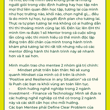
Từ nhỏ, bố mẹ mình đều không phải là những 
người giỏi trong việc định hướng hay học tập nên 
mọi thứ liên quan đến học tập, tương lai của mình 
như học trường nào, khối nào, chọn nghề gì,… đều 
là do mình tự học, tự quyết định plan cho tương lai. 
Thực ra tự plan tương lai mà không có ai hướng dẫn 
thì thi thoảng mình cũng lạc lối. Đến lúc lên ĐH thì 
mình tìm ra được 1 số Mentor trong cả cuộc sống 
lẫn công việc thì mình hiểu có thể mình độc lập 
đứng trên đôi chân của mình trong hành trình 
khám phá tương lai thì rất tốt nhưng nếu có các 
mentor đồng hành thì hành trình này sẽ nhanh 
hơn và ít sai hơn. 

Mình muốn trao cho mentee 2 nhóm giá trị chính:

•        Mindset phát triển bản thân: Nó sẽ xung 
quanh Mindset của mình có ở trên là chính 
"Positive and Resilience in any Situation" và có thể 
là Push các bạn ra khỏi vùng an toàn liên tục.

•        Định hướng nghề nghiệp trong 2 ngành 
Investment - Finance và Technology: Mình sẽ đưa ra 
các hướng nghề nghiệp có thể có trong 2 ngành 
này và các skill cần học cho mỗi hướng.

Các bạn Mentee phải Define Clear Problem của 