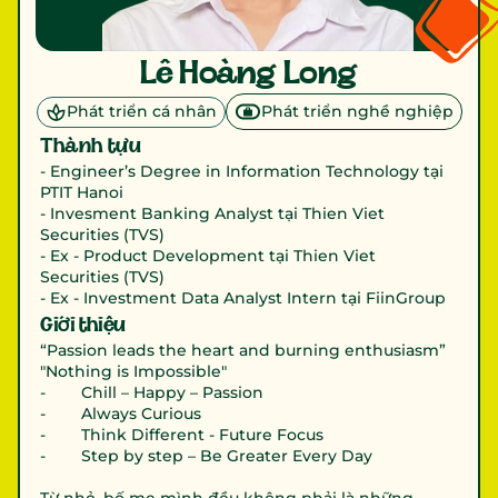
Lê Hoàng Long
Phát triển cá nhân
Phát triển nghề nghiệp
Thành tựu
- Engineer’s Degree in Information Technology tại 
PTIT Hanoi

- Invesment Banking Analyst tại Thien Viet 
Securities (TVS)

- Ex - Product Development tại Thien Viet 
Securities (TVS)

- Ex - Investment Data Analyst Intern tại FiinGroup
Giới thiệu
“Passion leads the heart and burning enthusiasm”

"Nothing is Impossible"

-        Chill – Happy – Passion

-        Always Curious

-        Think Different - Future Focus

-        Step by step – Be Greater Every Day
