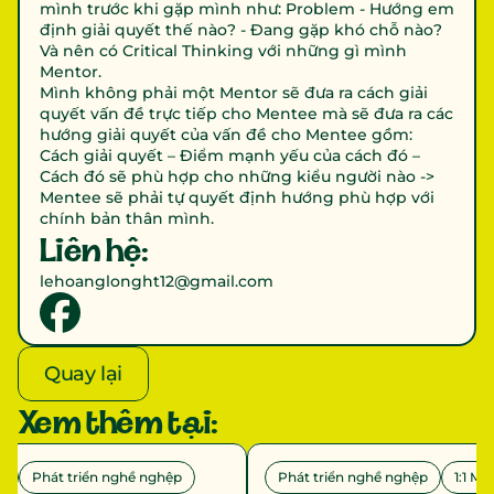
mình trước khi gặp mình như: Problem - Hướng em 
định giải quyết thế nào? - Đang gặp khó chỗ nào? 
Và nên có Critical Thinking với những gì mình 
Mentor.

Mình không phải một Mentor sẽ đưa ra cách giải 
quyết vấn đề trực tiếp cho Mentee mà sẽ đưa ra các 
hướng giải quyết của vấn đề cho Mentee gồm: 
Cách giải quyết – Điểm mạnh yếu của cách đó – 
Cách đó sẽ phù hợp cho những kiểu người nào -> 
Mentee sẽ phải tự quyết định hướng phù hợp với 
chính bản thân mình.
Liên hệ:
lehoanglonght12@gmail.com
Quay lại
Xem thêm tại:
n
Phát triển nghề nghệp
Phát triển nghề nghệp
1:1 Me