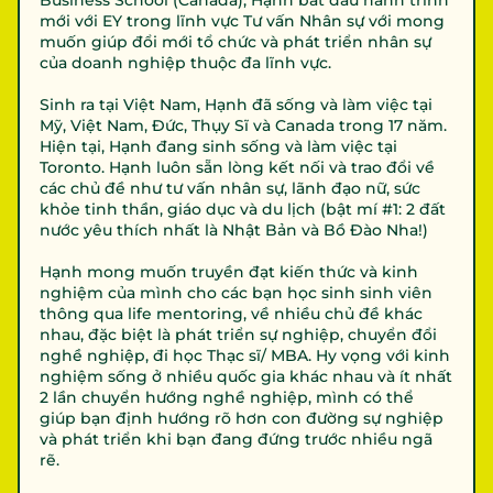
Business School (Canada), Hạnh bắt đầu hành trình 
mới với EY trong lĩnh vực Tư vấn Nhân sự với mong 
muốn giúp đổi mới tổ chức và phát triển nhân sự 
của doanh nghiệp thuộc đa lĩnh vực.

Sinh ra tại Việt Nam, Hạnh đã sống và làm việc tại 
Mỹ, Việt Nam, Đức, Thụy Sĩ và Canada trong 17 năm. 
Hiện tại, Hạnh đang sinh sống và làm việc tại 
Toronto. Hạnh luôn sẵn lòng kết nối và trao đổi về 
các chủ đề như tư vấn nhân sự, lãnh đạo nữ, sức 
khỏe tinh thần, giáo dục và du lịch (bật mí #1: 2 đất 
nước yêu thích nhất là Nhật Bản và Bồ Đào Nha!)

Hạnh mong muốn truyền đạt kiến thức và kinh 
nghiệm của mình cho các bạn học sinh sinh viên 
thông qua life mentoring, về nhiều chủ đề khác 
nhau, đặc biệt là phát triển sự nghiệp, chuyển đổi 
nghề nghiệp, đi học Thạc sĩ/ MBA. Hy vọng với kinh 
nghiệm sống ở nhiều quốc gia khác nhau và ít nhất 
2 lần chuyển hướng nghề nghiệp, mình có thể 
giúp bạn định hướng rõ hơn con đường sự nghiệp 
và phát triển khi bạn đang đứng trước nhiều ngã 
rẽ.
