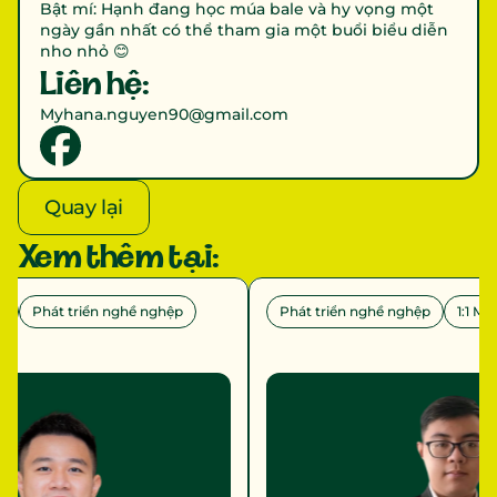
Bật mí: Hạnh đang học múa bale và hy vọng một 
ngày gần nhất có thể tham gia một buổi biểu diễn 
nho nhỏ 😊
Liên hệ:
Myhana.nguyen90@gmail.com
Quay lại
Xem thêm tại:
n
Phát triển nghề nghệp
Phát triển nghề nghệp
1:1 Me