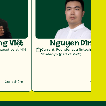
g Việt 
Nguyen Dinh 
xecutive at MM 
Current: Founder at a fintech, ex 
Strategy& (part of PwC)
Xem thêm
Xem thê