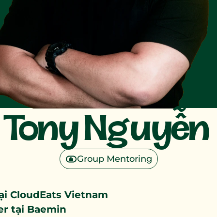
Tony Nguyễn 
Group Mentoring
ại CloudEats Vietnam

r tại Baemin
