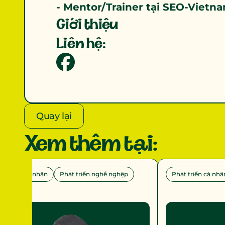
- Mentor/Trainer tại SEO-Vietn
Giới thiệu
Liên hệ:
Quay lại
Xem thêm tại:
át triển cá nhân
Phát triển nghề nghệp
Phát triển cá nhâ