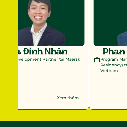
Hà Đình Nhân
Phan 
Talent Development Partner tại Maersk
Program Mana
Residency) t
Vietnam 
Xem thêm