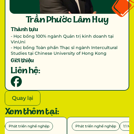
Trần Phước Lâm Huy
Thành tựu
- Học bổng 100% ngành Quản trị kinh doanh tại 
VinUni

- Học bổng Toàn phần Thạc sĩ ngành Intercultural 
Studies tại Chinese University of Hong Kong
Giới thiệu
Liên hệ:
Quay lại
Xem thêm tại:
n
Phát triển nghề nghệp
Phát triển nghề nghệp
1:1 Me