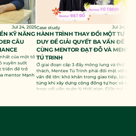
Jul 24, 2025
Jul 24, 202
Case study
ỂN KỸ NĂNG 
HÀNH TRÌNH THAY ĐỔI MỘT TƯ 
ER CÂU 
DUY ĐỂ GIẢI QUYẾT BA VẤN ĐỀ 
HANCE
CÙNG MENTOR ĐẠT ĐỖ VÀ MENTEE
 nhất của một tổ 
TÚ TRINH
ỏ xuyên suốt 
Ở giai đoạn cấp 3 đầy mông lung và thử 
triển để trở 
thách, Mentee Tú Trinh phải đối mặt với ba 
ủa mentor Mạnh 
vấn đề lớn: khó khăn trong giao tiếp, lúng 
túng khi xây dựng cộng đồng tự học và loay 
hoay với việc quản lý thời gian. Giữa mê cung 
không lối thoát ấy, bạn đã quyết định nộp 
đơn trở thành mentee của Trà Đá Mentor. 
Trong buổi phỏng vấn, mentor Đạt Đỗ đã lựa 
chọn Tú Trinh trở thành người đồng hành 
trong hành trình mentoring sắp tới bởi sự 
phù hợp về kinh nghiệm cũng như sự đồng 
cảm sâu sắc với năng lượng và câu chuyện 