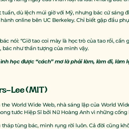
uần, dù lệch múi giờ với Mỹ, nhưng bác cứ sáng đi sự
 hành online bên UC Berkeley. Chỉ biết gập đầu phục
bác nói: “Giờ tao coi mày là học trò của tao rồi, cần 
 bác như thần tượng của mình vậy.
mình học được “cách” mơ là phải làm, làm đi, làm l
ers-Lee (MIT)
ra the World Wide Web, nhà sáng lập của World Wid
ng tước Hiệp Sĩ bởi Nữ Hoàng Anh vì những cống h
 tháp tùng bác, mình rụng rời luôn. Cả đời cũng k