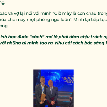
ng.
 bác và vợ lại nói với mình “Giờ mày là con cháu trong
hừa cho mày một phòng ngủ luôn”. Mình lại tiếp tụ
ợng.
mình học được “cách” mơ là phải dám chịu trách n
với những gì mình tạo ra. Như cái cách bác sáng 