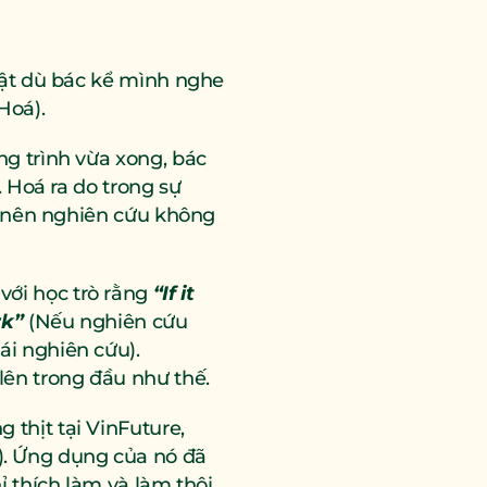
hật dù bác kể mình nghe 
Hoá).
g trình vừa xong, bác 
 Hoá ra do trong sự 
” nên nghiên cứu không 
ới học trò rằng 
“If it 
rk”
(Nếu nghiên cứu 
i nghiên cứu). 
ên trong đầu như thế.
thịt tại VinFuture, 
. Ứng dụng của nó đã 
ỉ thích làm và làm thôi.