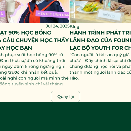
Jul 24, 2025
Blog
ẠT 90% HỌC BỔNG 
HÀNH TRÌNH PHÁT TRI
À CÂU CHUYỆN HỌC THẦY 
LÃNH ĐẠO CỦA FOUND
ÀY HỌC BẠN
LẠC BỘ YOUTH FOR C
nh phục suất học bổng 90% từ 
“Con người là tài sản quý giá
 Đan thực sự đã có khoảng thời 
chức”   Đây chính là sợi chỉ đ
g ngày đêm không ngừng nghỉ. 
chặng đường học hỏi và phát 
ằng trước khi nhận kết quả, 
thành một người lãnh đạo c
oài nghi con người mà mình thể 
Hào.
 đồng tuyển sinh chỉ vài tháng 
á Mentor lúc ấy như một người 
nh, không áp đặt, không giáo 
Quay lại
 đơn giản là cùng Đan có những 
âu sắc để cô gái nhỏ tự đưa ra 
cho chính mình.