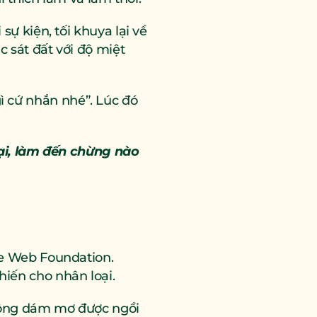
 kiện, tối khuya lại về 
 sát đất với độ miệt 
gì cứ nhắn nhé”. Lúc đó 
ại, làm đến chừng nào 
e Web Foundation. 
iến cho nhân loại.
hông dám mơ được ngồi 