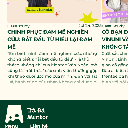
Jul 24, 2025
Case study
Case Study
CHINH PHỤC ĐAM MÊ NGHIÊN 
CÔ BẠN Đ
CỨU: BẮT ĐẦU TỪ HIỂU LẠI ĐAM 
VINUNI V
MÊ
KHÔNG T
“Em biết mình đam mê nghiên cứu, nhưng 
Xuất sắc chi
không biết phải bắt đầu từ đâu” - là thử 
VinUni, Linh
thách không chỉ của Mentee Văn Nhân, mà 
gian cố gắn
cũng là “nút thắt” các sinh viên thường gặp 
Đâu ai biết r
khi theo đuổi ước mơ của mình. Đến với Trà 
Mentee đã h
Đá, hành trình của Nhân không chỉ dừng ở 
hiện với hội
việc học cách tìm ra nên bắt đầu từ đâu, mà 
trước. Trà Đ
còn là học cách hiểu sâu: Nghiên cứu thực 
bạn đồng hà
chất là gì?
điều, mà chỉ
trải nghiệm s
câu trả lời 
Menu
Liên hệ