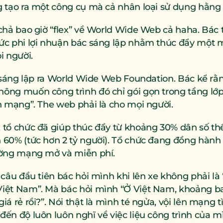
g tạo ra một công cụ mà cả nhân loại sử dụng hằng
chả bao giờ “flex” về World Wide Web cả haha. Bác 
ức phi lợi nhuận bác sáng lập nhằm thúc đẩy một 
i người.
i sáng lập ra World Wide Web Foundation. Bác kể rằng
ng muốn công trình đó chỉ gói gọn trong tầng lớp 
n mạng”. The web phải là cho mọi người.
tổ chức đã giúp thúc đẩy từ khoảng 30% dân số thế 
60% (tức hơn 2 tỷ người). Tổ chức đang đồng hành 
ường mạng mở và miễn phí.
 câu đầu tiên bác hỏi mình khi lên xe không phải là
iệt Nam”. Mà bác hỏi mình “Ở Việt Nam, khoảng b
á rẻ rồi?”. Nói thật là mình té ngửa, vội lên mạng t
ến độ luôn luôn nghĩ về việc liệu công trình của mì