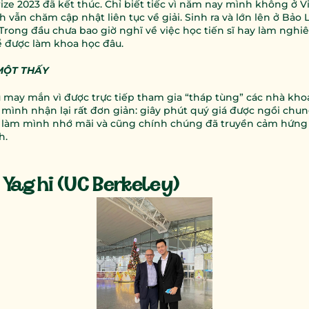
ize 2023 đã kết thúc. Chỉ biết tiếc vì năm nay mình không ở V
vẫn chăm cập nhật liên tục về giải. Sinh ra và lớn lên ở Bảo L
. Trong đầu chưa bao giờ nghĩ về việc học tiến sĩ hay làm nghiê
để được làm khoa học đâu.
MỘT THẤY
 may mắn vì được trực tiếp tham gia “tháp tùng” các nhà khoa
mình nhận lại rất đơn giản: giây phút quý giá được ngồi chun
n làm mình nhớ mãi và cũng chính chúng đã truyền cảm hứng
h.
 Yaghi (UC Berkeley)