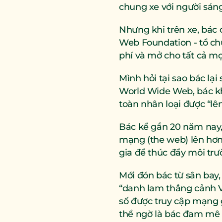
chung xe với người sán
Nhưng khi trên xe, bác 
Web Foundation - tổ ch
phí và mở cho tất cả mọ
Mình hỏi tại sao bác lạ
World Wide Web, bác khô
toàn nhân loại được “lê
Bác kể gần 20 năm nay, 
mạng (the web) lên hơn 
gia để thúc đẩy môi tr
Mới đón bác từ sân bay,
“danh lam thắng cảnh V
số được truy cập mạng gi
thể ngờ là bác đam mê đ