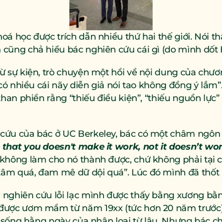
oá học được trích dẫn nhiều thứ hai thế giới. Nói t
 cũng chả hiểu bác nghiên cứu cái gì (do mình dốt 
ừ sự kiện, trò chuyện một hồi về nội dung của chươn
 có nhiều cái nãy diễn giả nói tao không đồng ý lắm”.
 than phiền rằng “thiếu điều kiện”, “thiếu nguồn lực
cứu của bác ở UC Berkeley, bác có một châm ngôn v
 that you doesn't make it work, not it doesn’t wo
không làm cho nó thành được, chứ không phải tại cá
âm quá, đam mê dữ dội quá”. Lúc đó mình đã thốt l
nghiên cứu lỗi lạc mình được thấy bằng xương bằng 
được ươm mầm từ năm 19xx (tức hơn 20 năm trước)
c sống hằng ngày của nhân loại từ lâu. Nhưng bác ch