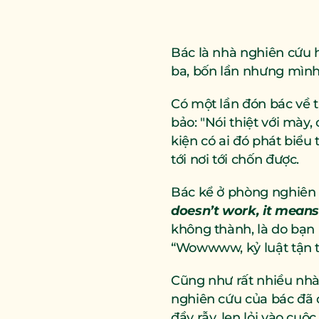
Bác là nhà nghiên cứu h
ba, bốn lần nhưng mình
Có một lần đón bác về t
bảo: "Nói thiệt với mày,
kiện có ai đó phát biểu
tới nơi tới chốn được.
Bác kể ở phòng nghiên 
doesn’t work, it means
không thành, là do bạn 
“Wowwww, kỷ luật tận t
Cũng như rất nhiều nhà 
nghiên cứu của bác đã 
đầy rẫy, len lỏi vào cuộ